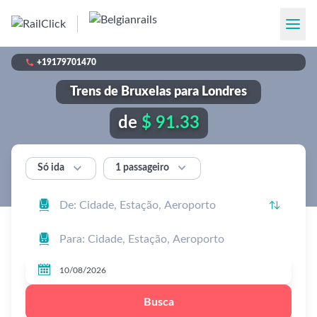

+19179701470
Trens de Bruxelas para Londres
de
$ 91.33


1 passageiro
Só ida




Busca