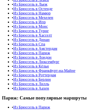
•
Из Брюссель в Льеж
•
Из Брюссель в Остенде
•
Из Брюссель в Намюр
•
Из Брюссель в Мехелен
•
Из Брюссель в Ипр
•
Из Брюссель в Монс
•
Из Брюссель в Турне
•
Из Брюссель в Хасселт
•
Из Брюссель в Динан
•
Из Брюссель в Спа
•
Из Брюссель в Амстердам
•
Из Брюссель в Париж
•
Из Брюссель в Лондон
•
Из Брюссель в Люксембург
•
Из Брюссель в Кёльн
•
Из Брюссель в Франкфурт-на-Майне
•
Из Брюссель в Роттердам
•
Из Брюссель в Берлин
•
Из Брюссель в Лилль
•
Из Брюссель в Аахен
Париж
: Самые популярные маршруты
•
Из Брюссель в Париж