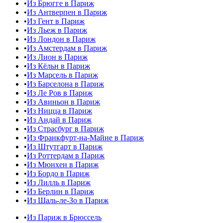
•
Из Брюгге в Париж
•
Из Антверпен в Париж
•
Из Гент в Париж
•
Из Льеж в Париж
•
Из Лондон в Париж
•
Из Амстердам в Париж
•
Из Лион в Париж
•
Из Кёльн в Париж
•
Из Марсель в Париж
•
Из Барселона в Париж
•
Из Ле Ров в Париж
•
Из Авиньон в Париж
•
Из Ницца в Париж
•
Из Андай в Париж
•
Из Страсбург в Париж
•
Из Франкфурт-на-Майне в Париж
•
Из Штутгарт в Париж
•
Из Роттердам в Париж
•
Из Мюнхен в Париж
•
Из Бордо в Париж
•
Из Лилль в Париж
•
Из Берлин в Париж
•
Из Шаль-ле-Зо в Париж
•
Из Париж в Брюссель