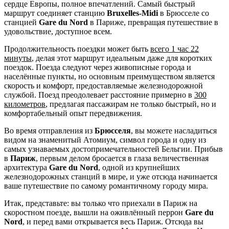
сердце Европы, полное впечатлений. Самый быстрый
маршрут соединяет станцию
Bruxelles-Midi
в Брюсселе со
станцией
Gare du Nord
в Париже, превращая путешествие в
удовольствие, доступное всем.
Продолжительность поездки может быть
всего 1 час 22
минуты
, делая этот маршрут идеальным даже для коротких
поездок. Поезда следуют через живописные города и
населённые пункты, но основным преимуществом является
скорость и комфорт, предоставляемые железнодорожной
службой. Поезд преодолевает расстояние примерно в
300
километров
, предлагая пассажирам не только быстрый, но и
комфортабельный опыт передвижения.
Во время отправления из
Брюсселя
, вы можете насладиться
видом на знаменитый Атомиум, символ города и одну из
самых узнаваемых достопримечательностей Бельгии. Прибыв
в
Париж
, первым делом бросается в глаза величественная
архитектура
Gare du Nord
, одной из крупнейших
железнодорожных станций в мире, и уже отсюда начинается
ваше путешествие по самому романтичному городу мира.
Итак, представьте: вы только что приехали в Париж на
скоростном поезде, вышли на оживлённый перрон
Gare du
Nord
, и перед вами открывается весь Париж. Отсюда вы