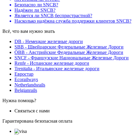
Безопасно ли SNCB?
Надёжен ли SNCB?
Является ли SNCB беспристрастной?
Насколько надёжна служба поддержки клиентов SNCB?
Всё, что вам нужно знать
DB - Немецкие железные дороги
SBB - Швейцарские Федеральные Железные Дороги
ÖBB - Австрийские Федеральные Железные Дороги
SNCF - Французские Национальные Железные Дороги
Renfe - Испанские железные дороги
Trenitalia - Итальянские железные дороги
Евростар
Ecorailways
Netherlandsrails
Belgianrails
Нужна помощь?
Связаться с нами
Гарантирована безопасная оплата