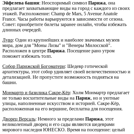
Эйфелева башня
: Неоспоримый символ
Парижа
, она
предлагает захватывающие виды на город с каждого из своих
этажей. Расположение: Champ de Mars, 5 Avenue Anatole
France. Часы работы варьируются в зависимости от сезона.
Совет: приобретите билеты заранее онлайн, чтобы избежать
длинных очередей.
Лувр
: Один из крупнейших и наиболее значимых музеев
мира, дом для "Моны Лизы" и "Венеры Милосской".
Расположен в центре
Парижа
. Посещение рано утром
поможет избежать толп.
Собор Парижской Богоматери
: Шедевр готической
архитектуры, этот собор удивляет своей величественностью и
детализацией. Не пропустите возможность подняться на
башни.
Монмартр и базилика Сакре-Кёр
: Холм Монмартр предлагает
не только восхитительные виды на
Париж
, но и уютные
улицы, наполненные искусством и историей. Сакре-Кёр,
расположенная на его вершине, бесплатна для посещения.
Дворец Версаль
: Немного за пределами
Парижа
, этот
великолепный дворец и его сады являются шедеврами
мирового наследия ЮНЕСКО. Время на посещение: целый