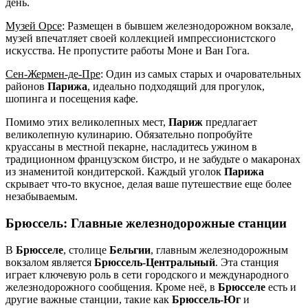
день.
Музей Орсе
: Размещен в бывшем железнодорожном вокзале,
музей впечатляет своей коллекцией импрессионистского
искусства. Не пропустите работы Моне и Ван Гога.
Сен-Жермен-де-Пре
: Один из самых старых и очаровательных
районов
Парижа
, идеально подходящий для прогулок,
шопинга и посещения кафе.
Помимо этих великолепных мест,
Париж
предлагает
великолепную кулинарию. Обязательно попробуйте
круассаны в местной пекарне, насладитесь ужином в
традиционном французском бистро, и не забудьте о макаронах
из знаменитой кондитерской. Каждый уголок
Парижа
скрывает что-то вкусное, делая ваше путешествие еще более
незабываемым.
Брюссель
: Главные железнодорожные станции
В
Брюсселе
, столице
Бельгии
, главным железнодорожным
вокзалом является
Брюссель-Центральный
. Эта станция
играет ключевую роль в сети городского и международного
железнодорожного сообщения. Кроме неё, в
Брюсселе
есть и
другие важные станции, такие как
Брюссель-Юг
и