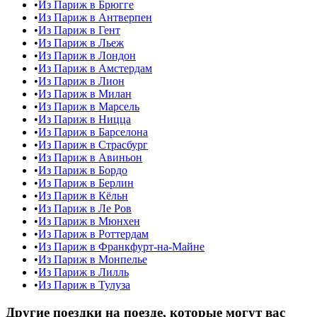
•
Из Париж в Брюгге
•
Из Париж в Антверпен
•
Из Париж в Гент
•
Из Париж в Льеж
•
Из Париж в Лондон
•
Из Париж в Амстердам
•
Из Париж в Лион
•
Из Париж в Милан
•
Из Париж в Марсель
•
Из Париж в Ницца
•
Из Париж в Барселона
•
Из Париж в Страсбург
•
Из Париж в Авиньон
•
Из Париж в Бордо
•
Из Париж в Берлин
•
Из Париж в Кёльн
•
Из Париж в Ле Ров
•
Из Париж в Мюнхен
•
Из Париж в Роттердам
•
Из Париж в Франкфурт-на-Майне
•
Из Париж в Монпелье
•
Из Париж в Лилль
•
Из Париж в Тулуза
Другие поездки на поезде, которые могут вас