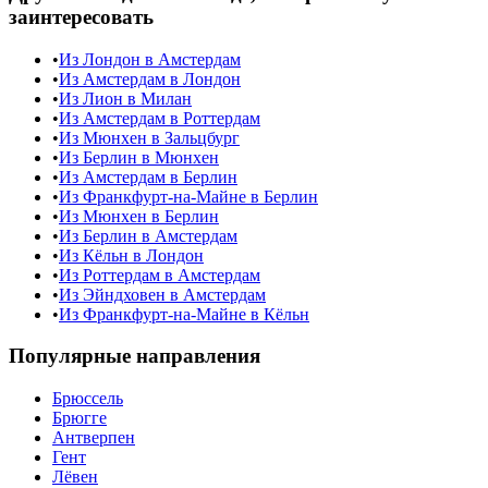
заинтересовать
•
Из Лондон в Амстердам
•
Из Амстердам в Лондон
•
Из Лион в Милан
•
Из Амстердам в Роттердам
•
Из Мюнхен в Зальцбург
•
Из Берлин в Мюнхен
•
Из Амстердам в Берлин
•
Из Франкфурт-на-Майне в Берлин
•
Из Мюнхен в Берлин
•
Из Берлин в Амстердам
•
Из Кёльн в Лондон
•
Из Роттердам в Амстердам
•
Из Эйндховен в Амстердам
•
Из Франкфурт-на-Майне в Кёльн
Популярные направления
Брюссель
Брюгге
Антверпен
Гент
Лёвен