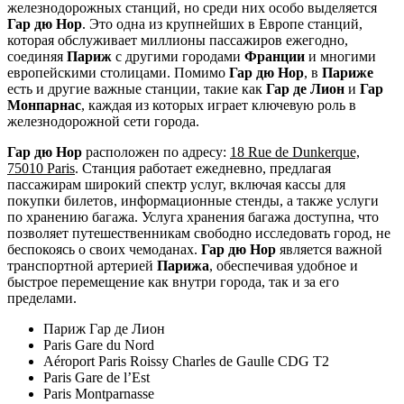
железнодорожных станций, но среди них особо выделяется
Гар дю Нор
. Это одна из крупнейших в Европе станций,
которая обслуживает миллионы пассажиров ежегодно,
соединяя
Париж
с другими городами
Франции
и многими
европейскими столицами. Помимо
Гар дю Нор
, в
Париже
есть и другие важные станции, такие как
Гар де Лион
и
Гар
Монпарнас
, каждая из которых играет ключевую роль в
железнодорожной сети города.
Гар дю Нор
расположен по адресу:
18 Rue de Dunkerque,
75010 Paris
. Станция работает ежедневно, предлагая
пассажирам широкий спектр услуг, включая кассы для
покупки билетов, информационные стенды, а также услуги
по хранению багажа. Услуга хранения багажа доступна, что
позволяет путешественникам свободно исследовать город, не
беспокоясь о своих чемоданах.
Гар дю Нор
является важной
транспортной артерией
Парижа
, обеспечивая удобное и
быстрое перемещение как внутри города, так и за его
пределами.
Париж Гар де Лион
Paris Gare du Nord
Aéroport Paris Roissy Charles de Gaulle CDG T2
Paris Gare de l’Est
Paris Montparnasse