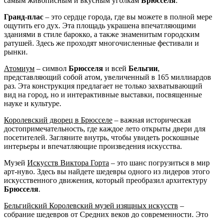
самым живописным и вкусным уголкам
Брюсселя
.
Гранд-плас
– это сердце города, где вы можете в полной мере
ощутить его дух. Эта площадь украшена впечатляющими
зданиями в стиле барокко, а также знаменитым городским
ратушей. Здесь же проходят многочисленные фестивали и
рынки.
Атомиум
– символ
Брюсселя
и всей
Бельгии
,
представляющий собой атом, увеличенный в 165 миллиардов
раз. Эта конструкция предлагает не только захватывающий
вид на город, но и интерактивные выставки, посвященные
науке и культуре.
Королевский дворец в Брюсселе
– важная историческая
достопримечательность, где каждое лето открыты двери для
посетителей. Загляните внутрь, чтобы увидеть роскошные
интерьеры и впечатляющие произведения искусства.
Музей
Искусств Виктора Горта
– это шанс погрузиться в мир
арт-нуво. Здесь вы найдете шедевры одного из лидеров этого
искусственного движения, который преобразил архитектуру
Брюсселя
.
Бельгийский Королевский музей изящных искусств
–
собрание шедевров от Средних веков до современности. Это