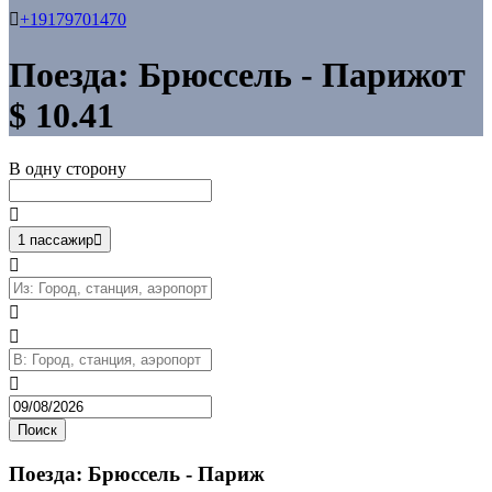

+19179701470
Поезда: Брюссель - Париж
от
$ 10.41
В одну сторону

1 пассажир





Поиск
Поезда: Брюссель - Париж