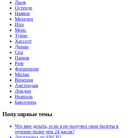
Льеж
Остенде
Намюр
Мехелен
Ипр
Монс
Турне
Хасселт
Динан
Спа
Париж
Рим
Флоренция
Милан
Венеция
Амстердам
Лондон
Неаполь
Барселона
Популярные темы
Что мне делать, если я не получил свои билеты в
течение более чем 24 часов?
Легитимна ли SNCB?