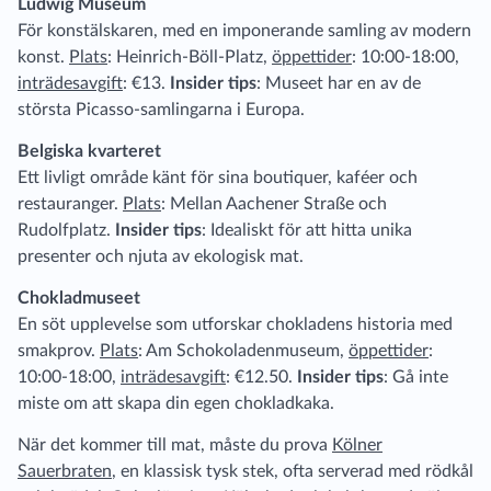
Ludwig Museum
För konstälskaren, med en imponerande samling av modern
konst.
Plats
: Heinrich-Böll-Platz,
öppettider
: 10:00-18:00,
inträdesavgift
: €13.
Insider tips
: Museet har en av de
största Picasso-samlingarna i Europa.
Belgiska kvarteret
Ett livligt område känt för sina boutiquer, kaféer och
restauranger.
Plats
: Mellan Aachener Straße och
Rudolfplatz.
Insider tips
: Idealiskt för att hitta unika
presenter och njuta av ekologisk mat.
Chokladmuseet
En söt upplevelse som utforskar chokladens historia med
smakprov.
Plats
: Am Schokoladenmuseum,
öppettider
:
10:00-18:00,
inträdesavgift
: €12.50.
Insider tips
: Gå inte
miste om att skapa din egen chokladkaka.
När det kommer till mat, måste du prova
Kölner
Sauerbraten
, en klassisk tysk stek, ofta serverad med rödkål