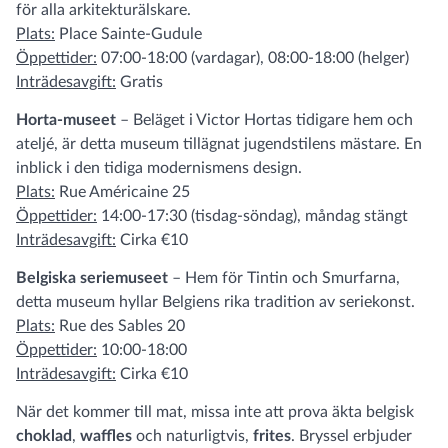
för alla arkitekturälskare.
Plats:
Place Sainte-Gudule
Öppettider:
07:00-18:00 (vardagar), 08:00-18:00 (helger)
Inträdesavgift:
Gratis
Horta-museet
– Beläget i Victor Hortas tidigare hem och
ateljé, är detta museum tillägnat jugendstilens mästare. En
inblick i den tidiga modernismens design.
Plats:
Rue Américaine 25
Öppettider:
14:00-17:30 (tisdag-söndag), måndag stängt
Inträdesavgift:
Cirka €10
Belgiska seriemuseet
– Hem för Tintin och Smurfarna,
detta museum hyllar Belgiens rika tradition av seriekonst.
Plats:
Rue des Sables 20
Öppettider:
10:00-18:00
Inträdesavgift:
Cirka €10
När det kommer till mat, missa inte att prova äkta belgisk
choklad
,
waffles
och naturligtvis,
frites
. Bryssel erbjuder