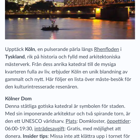
Upptäck
Köln
, en pulserande pärla längs
Rhenfloden
i
Tyskland
, rik på historia och fylld med arkitektoniska
mästerverk. Från dess anrika katedral till de mysiga
kvarteren fulla av liv, erbjuder Köln en unik blandning av
gammalt och nytt. Här följer en lista över måste-besök för
den kulturintresserade resenären.
Kölner Dom
Denna ståtliga gotiska katedral är symbolen för staden.
Med sin imponerande arkitektur och två spirande torn, är
den ett UNESCO världsarv.
Plats
: Domkloster,
öppettider
:
06:00-19:30,
inträdesavgift
: Gratis, med möjlighet att
donera.
Insider tips
: Missa inte att klättra upp i tornet för