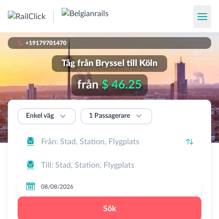

+19179701470
Tåg från Bryssel till Köln
från
$ 46.25


1 Passagerare
Enkel väg




Sök