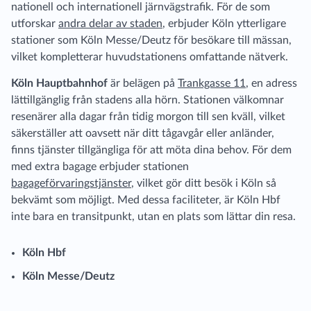
nationell och internationell järnvägstrafik. För de som
utforskar
andra delar av staden
, erbjuder Köln ytterligare
stationer som Köln Messe/Deutz för besökare till mässan,
vilket kompletterar huvudstationens omfattande nätverk.
Köln Hauptbahnhof
är belägen på
Trankgasse 11
, en adress
lättillgänglig från stadens alla hörn. Stationen välkomnar
resenärer alla dagar från tidig morgon till sen kväll, vilket
säkerställer att oavsett när ditt tågavgår eller anländer,
finns tjänster tillgängliga för att möta dina behov. För dem
med extra bagage erbjuder stationen
bagageförvaringstjänster
, vilket gör ditt besök i Köln så
bekvämt som möjligt. Med dessa faciliteter, är Köln Hbf
inte bara en transitpunkt, utan en plats som lättar din resa.
Köln Hbf
Köln Messe/Deutz