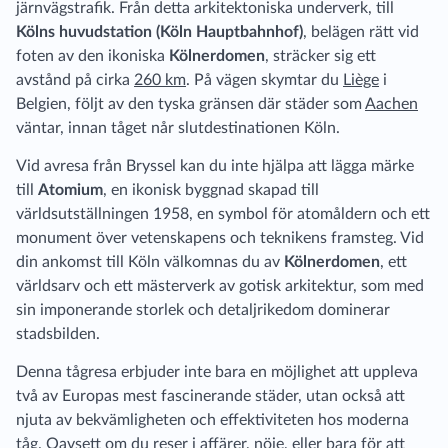
järnvägstrafik. Från detta arkitektoniska underverk, till
Kölns huvudstation (Köln Hauptbahnhof)
, belägen rätt vid
foten av den ikoniska
Kölnerdomen
, sträcker sig ett
avstånd på cirka
260 km
. På vägen skymtar du
Liège
i
Belgien, följt av den tyska gränsen där städer som
Aachen
väntar, innan tåget når slutdestinationen Köln.
Vid avresa från Bryssel kan du inte hjälpa att lägga märke
till
Atomium
, en ikonisk byggnad skapad till
världsutställningen 1958, en symbol för atomåldern och ett
monument över vetenskapens och teknikens framsteg. Vid
din ankomst till Köln välkomnas du av
Kölnerdomen
, ett
världsarv och ett mästerverk av gotisk arkitektur, som med
sin imponerande storlek och detaljrikedom dominerar
stadsbilden.
Denna tågresa erbjuder inte bara en möjlighet att uppleva
två av Europas mest fascinerande städer, utan också att
njuta av bekvämligheten och effektiviteten hos moderna
tåg. Oavsett om du reser i affärer, nöje, eller bara för att