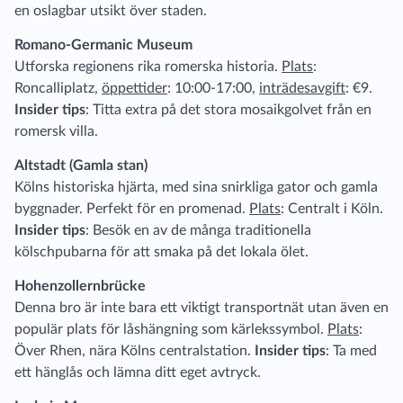
en oslagbar utsikt över staden.
Romano-Germanic Museum
Utforska regionens rika romerska historia.
Plats
:
Roncalliplatz,
öppettider
: 10:00-17:00,
inträdesavgift
: €9.
Insider tips
: Titta extra på det stora mosaikgolvet från en
romersk villa.
Altstadt (Gamla stan)
Kölns historiska hjärta, med sina snirkliga gator och gamla
byggnader. Perfekt för en promenad.
Plats
: Centralt i Köln.
Insider tips
: Besök en av de många traditionella
kölschpubarna för att smaka på det lokala ölet.
Hohenzollernbrücke
Denna bro är inte bara ett viktigt transportnät utan även en
populär plats för låshängning som kärlekssymbol.
Plats
:
Över Rhen, nära Kölns centralstation.
Insider tips
: Ta med
ett hänglås och lämna ditt eget avtryck.