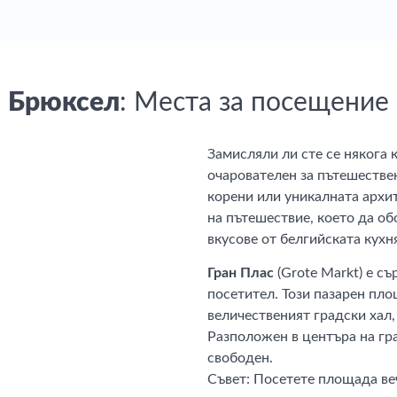
Брюксел
: Места за посещение
Замисляли ли сте се някога 
очарователен за пътешестве
корени или уникалната архит
на пътешествие, което да об
вкусове от белгийската кухн
Гран Плас
(Grote Markt) е с
посетител. Този пазарен пл
величественият градски хал,
Разположен в центъра на гра
свободен.
Съвет: Посетете площада ве