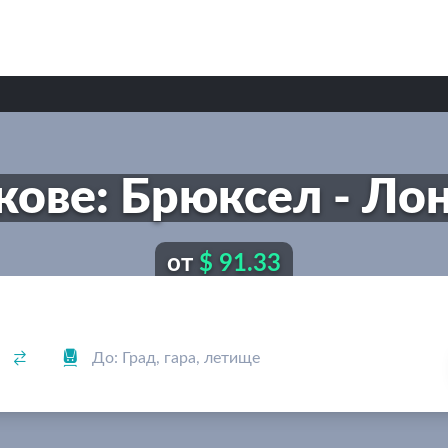
кове: Брюксел - Ло
от
$ 91.33

