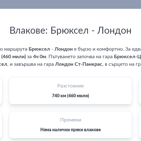
Влакове: Брюксел - Лондон
по маршрута
Брюксел
-
Лондон
е бързо и комфортно. За ед
 (460 мили)
за
4ч 0м
. Пътуването започва на гара
Брюксел-Ц
сел
, и завършва на гара
Лондон Ст-Панкрас
, в сърцето на г
Разстояние
740 км (460 мили)
Промени
Няма налични пряки влакове