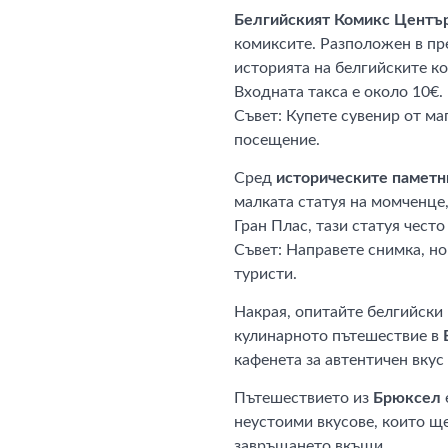
Белгийският Комикс Центъ
комиксите. Разположен в пр
историята на белгийските к
Входната такса е около 10€.
Съвет: Купете сувенир от ма
посещение.
Сред
историческите памет
малката статуя на момченце,
Гран Плас, тази статуя чест
Съвет: Направете снимка, но
туристи.
Накрая, опитайте белгийски 
кулинарното пътешествие в
кафенета за автентичен вкус 
Пътешествието из
Брюксел
неустоими вкусове, които ще
завръщането вкъщи.