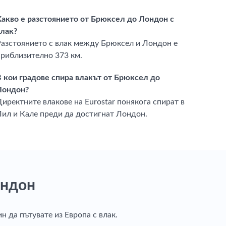
Какво е разстоянието от Брюксел до Лондон с
влак?
Разстоянието с влак между Брюксел и Лондон е
приблизително 373 км.
В кои градове спира влакът от Брюксел до
Лондон?
иректните влакове на Eurostar понякога спират в
Лил и Кале преди да достигнат Лондон.
ндон
ин да пътувате из Европа с влак.