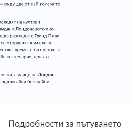
 между две от най-големите
асладят на култови
бридж
и
Лондонското око
.
те да разгледате
Гранд Плас
 се отправите към влака.
естява време, но и предлага
йска сценария, докато
писните улици на
Лондон
,
 предлагайки безкрайни
Подробности за пътуването