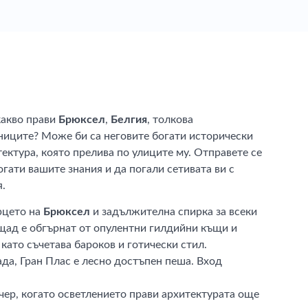
какво прави
Брюксел
,
Белгия
, толкова
ниците? Може би са неговите богати исторически
ектура, която прелива по улиците му. Отправете се
огати вашите знания и да погали сетивата ви с
я.
ърцето на
Брюксел
и задължителна спирка за всеки
ощад е обгърнат от опулентни гилдийни къщи и
 като съчетава бароков и готически стил.
да, Гран Плас е лесно достъпен пеша. Вход
чер, когато осветлението прави архитектурата още