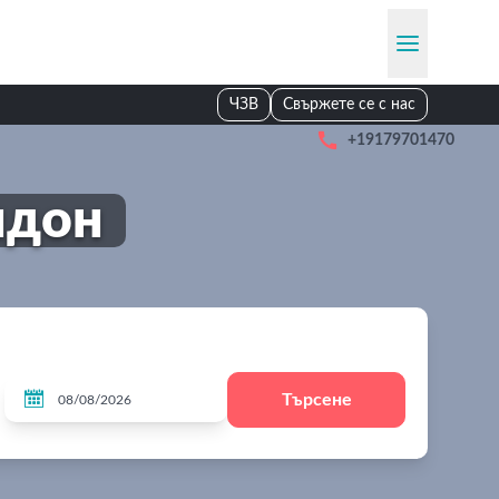
ЧЗВ
Свържете се с нас

+19179701470
ндон

Търсене