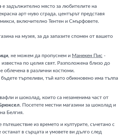
р
е задължително място за любителите на
екрасна арт-нуво сграда, центърът представя
омикси, включително Тентен и Смърфовете.
газина на музея, за да запазите спомен от вашето
ници
, не можем да пропуснем и
Манекен Пис
-
 известна по целия свят. Разположена близо до
о е облечена в различни костюми.
 бъдете търпеливи, тъй като обикновено има тълпа
вафли и шоколад, които са незаменима част от
Брюксел
. Посетете местни магазини за шоколад и
на Белгия.
е пътешествие из времето и културите, съчетано с
 останат в сърцата и умовете ви дълго след