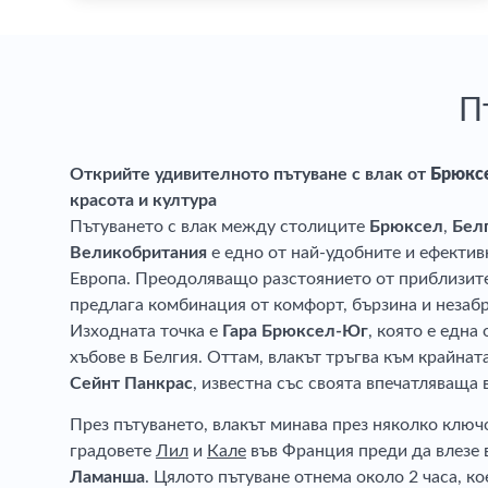
П
Открийте удивителното пътуване с влак от
Брюкс
красота и култура
Пътуването с влак между столиците
Брюксел
,
Бел
Великобритания
е едно от най-удобните и ефектив
Европа. Преодоляващо разстоянието от приблизите
предлага комбинация от комфорт, бързина и незаб
Изходната точка е
Гара Брюксел-Юг
, която е една
хъбове в Белгия. Оттам, влакът тръгва към крайнат
Сейнт Панкрас
, известна със своята впечатляваща
През пътуването, влакът минава през няколко ключ
градовете
Лил
и
Кале
във Франция преди да влезе 
Ламанша
. Цялото пътуване отнема около 2 часа, к