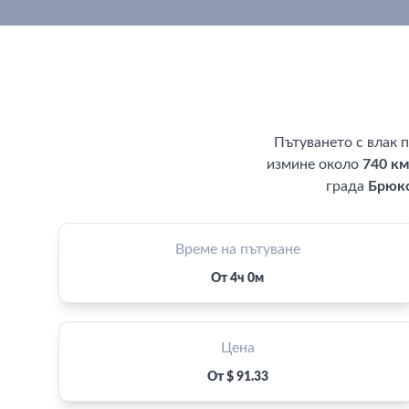
Пътуването с влак 
измине около
740 км
града
Брюк
Време на пътуване
От 4ч 0м
Цена
От $ 91.33