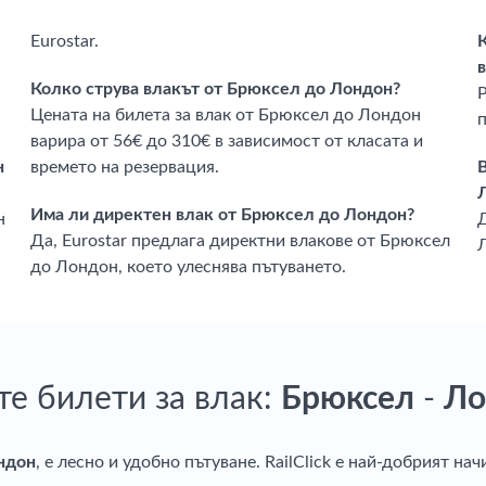
Eurostar.
Колко струва влакът от Брюксел до Лондон?
Цената на билета за влак от Брюксел до Лондон
варира от 56€ до 310€ в зависимост от класата и
н
времето на резервация.
Има ли директен влак от Брюксел до Лондон?
н
Д
Да, Eurostar предлага директни влакове от Брюксел
до Лондон, което улеснява пътуването.
те билети за влак:
Брюксел
-
Ло
ндон
, е лесно и удобно пътуване. RailClick е най-добрият нач