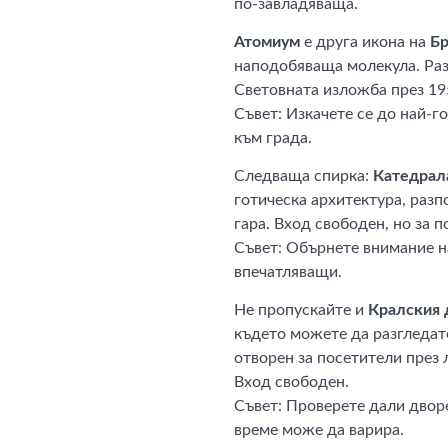
по-завладяваща.
Атомиум
е друга икона на
Б
наподобяваща молекула. Разп
Световната изложба през 195
Съвет: Изкачете се до най-г
към града.
Следваща спирка:
Катедрала
готическа архитектура, раз
гара. Вход свободен, но за п
Съвет: Обърнете внимание н
впечатляващи.
Не пропускайте и
Кралския 
където можете да разгледат
отворен за посетители през 
Вход свободен.
Съвет: Проверете дали двор
време може да варира.