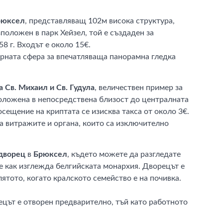
рюксел
, представляващ 102м висока структура,
оложен в парк Хейзел, той е създаден за
8 г. Входът е около 15€.
орната сфера за впечатляваща панорамна гледка
 Св. Михаил и Св. Гудула
, величествен пример за
положена в непосредствена близост до централната
осещение на криптата се изисква такса от около 3€.
а витражите и органа, които са изключително
дворец
в
Брюксел
, където можете да разгледате
е как изглежда белгийската монархия. Дворецът е
лятото, когато кралското семейство е на почивка.
ецът е отворен предварително, тъй като работното