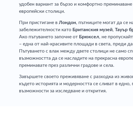
удобен вариант за бързо и комфортно преминаване
европейски столици.
При пристигане в
Лондон
, пътниците могат да се н
забележителности като
Британския музей
,
Тауър 
Ако пътуването започне от
Брюксел
, не пропускай
– една от най-красивите площади в света, преди да
Пътуването с влак между двете столици не само сп
възможността да се насладите на прекрасна европе
преминавате през различни градове и села.
Завършете своето преживяване с разходка из живо
където историята и модерността се сливат в едно,
възможности за изследване и открития.