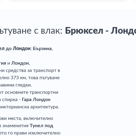
ътуване с влак:
Брюксел - Лонд
ел
до
Лондон
: Бързина,
гия
и
Лондон
,
ни средства за транспорт в
лно 373 км, това пътуване
равими гледки.
 от основните транспортни
а спирка -
Гара Лондон
 викторианска архитектура.
ови места, включително
в знаменития
Тунел под
оето го прави изключително