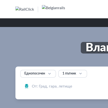
Вла


1 пътник
Еднопосочен
